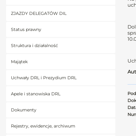
uch
ZJAZDY DELEGATÓW DIL
Dol
Status prawny
spr
10.
Struktura i działalność
Uch
Majątek
Aut
Uchwały DRL i Prezydium DRL
Pod
Apele i stanowiska DRL
Dok
Data
Dokumenty
Num
Rejestry, ewidencje, archiwum