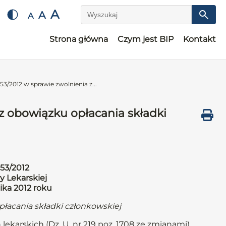
A
A
A
Wyszukaj
Strona główna
Czym jest BIP
Kontakt
3/2012 w sprawie zwolnienia z...
z obowiązku opłacania składki
53/2012
y Lekarskiej
ika 2012 roku
płacania składki członkowskiej
 lekarskich (Dz. U. nr 219 poz. 1708 ze zmianami)