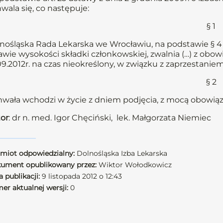
wala się, co następuje:
§ 1
nośląska Rada Lekarska we Wrocławiu, na podstawie § 4 u
awie wysokości składki członkowskiej, zwalnia (…) z obow
09.2012r. na czas nieokreślony, w związku z zaprzestan
§ 2
wała wchodzi w życie z dniem podjęcia, z mocą obowiązu
or
: dr n. med. Igor Chęciński, lek. Małgorzata Niemiec
miot odpowiedzialny:
Dolnośląska Izba Lekarska
ument opublikowany przez:
Wiktor Wołodkowicz
 publikacji:
9 listopada 2012 o 12:43
er aktualnej wersji:
0