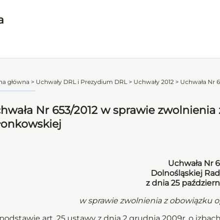
a
na główna
>
Uchwały DRL i Prezydium DRL
>
Uchwały 2012
>
Uchwała Nr 65
hwała Nr 653/2012 w sprawie zwolnienia 
łonkowskiej
Uchwała Nr 6
Dolnośląskiej Rad
z dnia 25 październ
w sprawie zwolnienia z obowiązku o
podstawie art. 25 ustawy z dnia 2 grudnia 2009r. o izbach