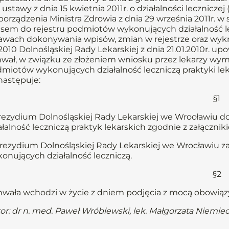
 ustawy z dnia 15 kwietnia 2011r. o działalności leczniczej (
porządzenia Ministra Zdrowia z dnia 29 września 2011r.
sem do rejestru podmiotów wykonujących działalność l
awach dokonywania wpisów, zmian w rejestrze oraz wykre
2010 Dolnośląskiej Rady Lekarskiej z dnia 21.01.2010r.
wał, w związku ze złożeniem wniosku przez lekarzy wym
miotów wykonujących działalność leczniczą praktyki leka
następuje:
§1
Prezydium Dolnośląskiej Rady Lekarskiej we Wrocławiu
ałalność leczniczą praktyk lekarskich zgodnie z załączni
Prezydium Dolnośląskiej Rady Lekarskiej we Wrocławiu z
onujących działalność leczniczą.
§2
wała wchodzi w życie z dniem podjęcia z mocą obowiązyw
or: dr n. med. Paweł Wróblewski, lek. Małgorzata Niemie