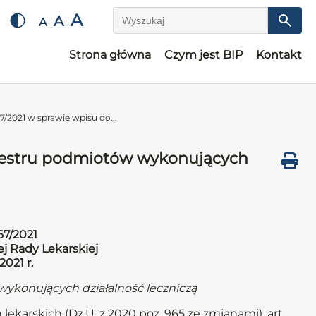
A
A
A
Wyszukaj
Strona główna
Czym jest BIP
Kontakt
/2021 w sprawie wpisu do...
ejestru podmiotów wykonujących
67/2021
j Rady Lekarskiej
2021 r.
wykonujących działalność leczniczą
lekarskich (Dz.U. z 2020 poz. 965 ze zmianami), art.