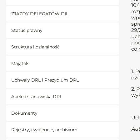
104
roz
ZJAZDY DELEGATÓW DIL
wpi
spr
29/
Status prawny
uch
pod
Struktura i działalność
co 
Majątek
1. 
dzi
Uchwały DRL i Prezydium DRL
2. 
wyk
Apele i stanowiska DRL
Dokumenty
Uch
Aut
Rejestry, ewidencje, archiwum