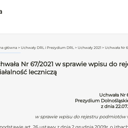
a
na główna
>
Uchwały DRL i Prezydium DRL
>
Uchwały 2021
>
Uchwała Nr 67
hwała Nr 67/2021 w sprawie wpisu do r
iałalność leczniczą
Uchwała Nr 
Prezydium Dolnośląskie
z dnia 22.07.
w sprawie wpisu do rejestru podmiotów 
podstawie art. 26 ustawy z dnia 2 grudnia 2009r. o izbach 