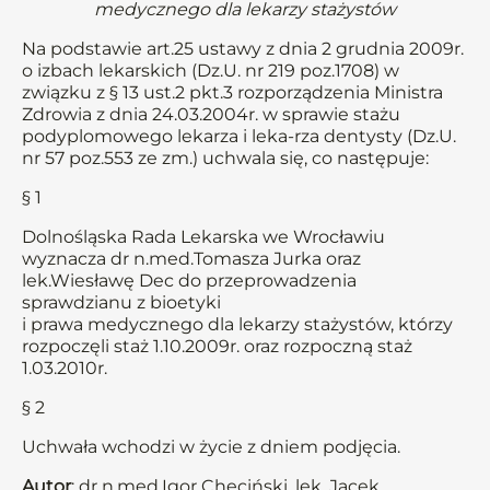
medycznego dla lekarzy stażystów
Na podstawie art.25 ustawy z dnia 2 grudnia 2009r.
o izbach lekarskich (Dz.U. nr 219 poz.1708) w
związku z § 13 ust.2 pkt.3 rozporządzenia Ministra
Zdrowia z dnia 24.03.2004r. w sprawie stażu
podyplomowego lekarza i leka-rza dentysty (Dz.U.
nr 57 poz.553 ze zm.) uchwala się, co następuje:
§ 1
Dolnośląska Rada Lekarska we Wrocławiu
wyznacza dr n.med.Tomasza Jurka oraz
lek.Wiesławę Dec do przeprowadzenia
sprawdzianu z bioetyki
i prawa medycznego dla lekarzy stażystów, którzy
rozpoczęli staż 1.10.2009r. oraz rozpoczną staż
1.03.2010r.
§ 2
Uchwała wchodzi w życie z dniem podjęcia.
Autor
: dr n.med.Igor Chęciński, lek. Jacek