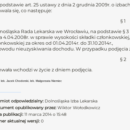
podstawie art. 25 ustawy z dnia 2 grudnia 2009r. o izbach
wala się, co następuje:
§ 1
nośląska Rada Lekarska we Wrocławiu, na podstawie § 3 u
a 4.04.2008r. w sprawie wysokości składki członkowskiej,
onkowskiej za okres od 01.04.2014r. do 31.10.2014r.,
owodu nieuzyskiwania dochodu. W przypadku podjęcia za
§ 2
wała wchodzi w życie z dniem podjęcia.
 lek. Jacek Chodorski, lek. Małgorzata Niemiec
miot odpowiedzialny:
Dolnośląska Izba Lekarska
ument opublikowany przez:
Wiktor Wołodkowicz
 publikacji:
11 marca 2014 o 15:48
er aktualnej wersji:
0