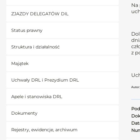
Na 
uch
ZJAZDY DELEGATÓW DIL
Status prawny
Dol
dni
czł
Struktura i działalność
z p
Majątek
Uch
Uchwały DRL i Prezydium DRL
Autor:
Apele i stanowiska DRL
Pod
Dokumenty
Dok
Data
Rejestry, ewidencje, archiwum
Num