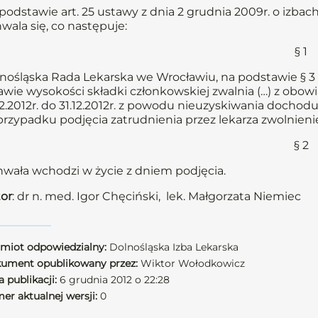
podstawie art. 25 ustawy z dnia 2 grudnia 2009r. o izbach
wala się, co następuje:
§ 1
nośląska Rada Lekarska we Wrocławiu, na podstawie § 3 
awie wysokości składki członkowskiej zwalnia (…) z obowi
12.2012r. do 31.12.2012r. z powodu nieuzyskiwania dochodu
rzypadku podjęcia zatrudnienia przez lekarza zwolnienie
§ 2
wała wchodzi w życie z dniem podjęcia.
or
: dr n. med. Igor Chęciński, lek. Małgorzata Niemiec
miot odpowiedzialny:
Dolnośląska Izba Lekarska
ument opublikowany przez:
Wiktor Wołodkowicz
 publikacji:
6 grudnia 2012 o 22:28
er aktualnej wersji:
0