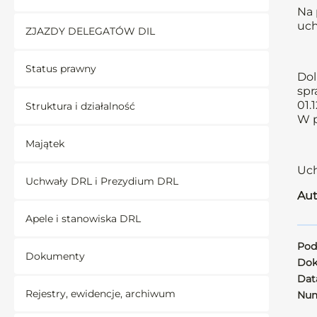
Na 
uch
ZJAZDY DELEGATÓW DIL
Status prawny
Dol
spr
01.
Struktura i działalność
W p
Majątek
Uch
Uchwały DRL i Prezydium DRL
Aut
Apele i stanowiska DRL
Pod
Dokumenty
Dok
Data
Rejestry, ewidencje, archiwum
Num