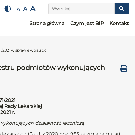
A
A
A
Wyszukaj
Strona główna
Czym jest BIP
Kontakt
/2021 w sprawie wpisu do...
ejestru podmiotów wykonujących
71/2021
j Rady Lekarskiej
2021 r.
wykonujących działalność leczniczą
lekarskich (Dz.U. z 2020 poz. 965 ze zmianami), art.