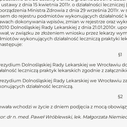
 ustawy z dnia 15 kwietnia 2011r. o działalności leczniczej (
porządzenia Ministra Zdrowia z dnia 29 września 2011r.
sem do rejestru podmiotów wykonujących działalność l
awach dokonywania wpisów, zmian w rejestrze oraz wykre
2010 Dolnośląskiej Rady Lekarskiej z dnia 21.01.2010r.
wał, w związku ze złożeniem wniosku przez lekarzy wym
miotów wykonujących działalność leczniczą praktyki leka
następuje:
§1
Prezydium Dolnośląskiej Rady Lekarskiej we Wrocławiu
ałalność leczniczą praktyk lekarskich zgodnie z załączni
Prezydium Dolnośląskiej Rady Lekarskiej we Wrocławiu z
onujących działalność leczniczą.
§2
wała wchodzi w życie z dniem podjęcia z mocą obowiązyw
or: dr n. med. Paweł Wróblewski, lek. Małgorzata Niemie