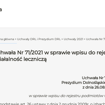
a
na główna
>
Uchwały DRL i Prezydium DRL
>
Uchwały 2021
>
Uchwała Nr 71
hwała Nr 71/2021 w sprawie wpisu do r
iałalność leczniczą
Uchwała Nr 
Prezydium Dolnośląskie
z dnia 26.08.
w sprawie wpisu do rejestru podmiotów 
podstawie art. 26 ustawy z dnia 2 grudnia 2009r. o izbach 