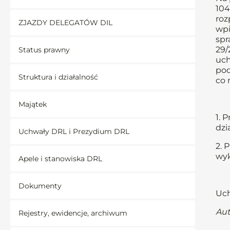
104
roz
ZJAZDY DELEGATÓW DIL
wpi
spr
29/
Status prawny
uch
pod
Struktura i działalność
co 
Majątek
1. 
dzi
Uchwały DRL i Prezydium DRL
2. 
wyk
Apele i stanowiska DRL
Dokumenty
Uch
Aut
Rejestry, ewidencje, archiwum