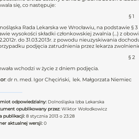
wala się, co następuje:
§ 1
nośląska Rada Lekarska we Wrocławiu, na podstawie § 3 
awie wysokości składki członkowskiej zwalnia (…) z obowi
12.2012r. do 31.03.2013r. z powodu nieuzyskiwania dochod
rzypadku podjęcia zatrudnienia przez lekarza zwolnienie
§ 2
wała wchodzi w życie z dniem podjęcia.
or
: dr n. med. Igor Chęciński, lek. Małgorzata Niemiec
miot odpowiedzialny:
Dolnośląska Izba Lekarska
ument opublikowany przez:
Wiktor Wołodkowicz
 publikacji:
8 stycznia 2013 o 23:28
er aktualnej wersji:
0