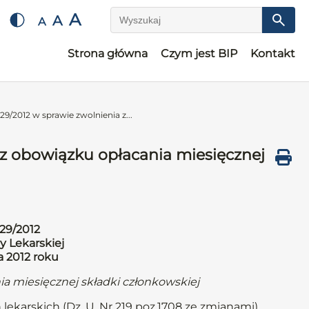
A
A
A
Wyszukaj
Strona główna
Czym jest BIP
Kontakt
9/2012 w sprawie zwolnienia z...
 z obowiązku opłacania miesięcznej
29/2012
y Lekarskiej
a 2012 roku
ia miesięcznej składki członkowskiej
 lekarskich (Dz. U. Nr 219 poz.1708 ze zmianami)