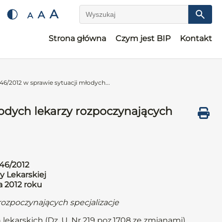
A
A
A
Wyszukaj
Strona główna
Czym jest BIP
Kontakt
6/2012 w sprawie sytuacji młodych...
odych lekarzy rozpoczynających
46/2012
y Lekarskiej
a 2012 roku
rozpoczynających specjalizacje
 lekarskich (Dz. U. Nr 219 poz.1708 ze zmianami)