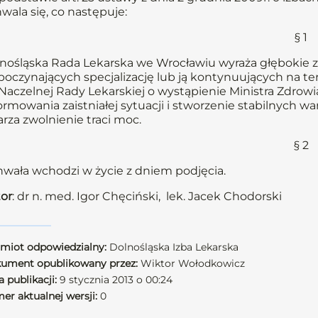
wala się, co następuje:
§ 1
nośląska Rada Lekarska we Wrocławiu wyraża głębokie z
poczynających specjalizację lub ją kontynuujących na tere
Naczelnej Rady Lekarskiej o wystąpienie Ministra Zdrowi
rmowania zaistniałej sytuacji i stworzenie stabilnych wa
arza zwolnienie traci moc.
§ 2
wała wchodzi w życie z dniem podjęcia.
or
: dr n. med. Igor Chęciński, lek. Jacek Chodorski
miot odpowiedzialny:
Dolnośląska Izba Lekarska
ument opublikowany przez:
Wiktor Wołodkowicz
 publikacji:
9 stycznia 2013 o 00:24
er aktualnej wersji:
0