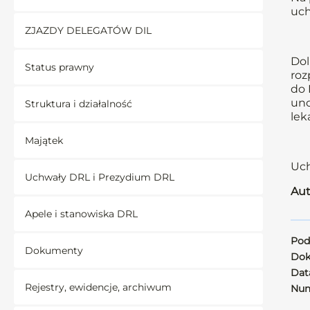
uch
ZJAZDY DELEGATÓW DIL
Dol
Status prawny
roz
do 
uno
Struktura i działalność
lek
Majątek
Uch
Uchwały DRL i Prezydium DRL
Aut
Apele i stanowiska DRL
Pod
Dokumenty
Dok
Data
Rejestry, ewidencje, archiwum
Num