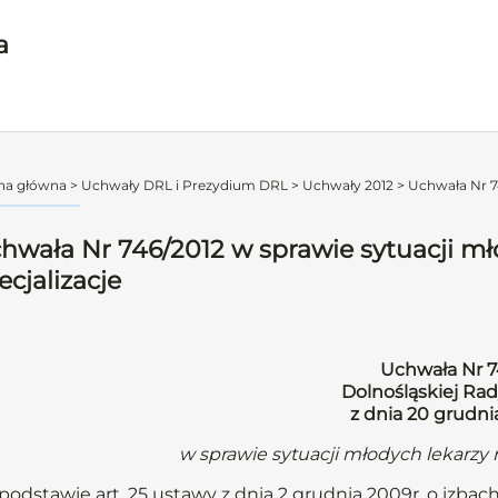
a
na główna
>
Uchwały DRL i Prezydium DRL
>
Uchwały 2012
>
Uchwała Nr 74
hwała Nr 746/2012 w sprawie sytuacji mł
ecjalizacje
Uchwała Nr 7
Dolnośląskiej Rad
z dnia 20 grudni
w sprawie sytuacji młodych lekarzy 
podstawie art. 25 ustawy z dnia 2 grudnia 2009r. o izbach