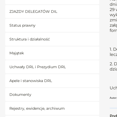
dni
29 
ZJAZDY DELEGATÓW DIL
wyk
zmi
zał
Status prawny
for
Struktura i działalność
1. 
Majątek
lec
2. 
Uchwały DRL i Prezydium DRL
dzi
Apele i stanowiska DRL
Uch
Dokumenty
Autor:
Rejestry, ewidencje, archiwum
Pod