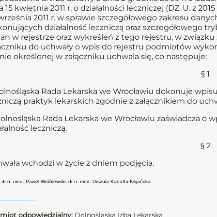
a 15 kwietnia 2011 r, o działalności leczniczej (DZ. U. z 201
września 2011 r. w sprawie szczegółowego zakresu dany
onujących działalność leczniczą oraz szczegółowego t
an w rejestrze oraz wykreśleń z tego rejestru, w związ
ączniku do uchwały o wpis do rejestru podmiotów wykonuj
mie określonej w załączniku uchwala się, co następuje:
§ 1
Dolnośląska Rada Lekarska we Wrocławiu dokonuje wpis
zniczą praktyk lekarskich zgodnie z załącznikiem do uchw
Dolnośląska Rada Lekarska we Wrocławiu zaświadcza o 
ałalność leczniczą.
§ 2
wała wchodzi w życie z dniem podjęcia.
 dr n. med. Paweł Wróblewski, dr n. med. Urszula Kanaffa-Kilijańska
miot odpowiedzialny:
Dolnośląska Izba Lekarska