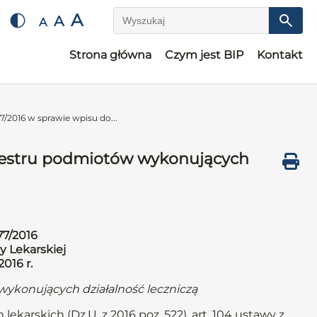
A
A
A
Wyszukaj
Strona główna
Czym jest BIP
Kontakt
/2016 w sprawie wpisu do...
ejestru podmiotów wykonujących
77/2016
y Lekarskiej
2016 r.
wykonujących działalność leczniczą
lekarskich (Dz.U. z 2016 poz. 522), art. 104 ustawy z