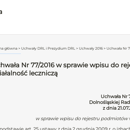
a
na główna
>
Uchwały DRL i Prezydium DRL
>
Uchwały 2016
>
Uchwała Nr 77
hwała Nr 77/2016 w sprawie wpisu do r
iałalność leczniczą
Uchwała Nr 
Dolnośląskiej Rad
z dnia 21.07.
w sprawie wpisu do rejestru podmiotów 
podstawie art. 25 ustawy z dnia 2 grudnia 2009 r. o izbach 