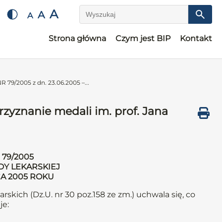
A
A
A
Wyszukaj
Strona główna
Czym jest BIP
Kontakt
79/2005 z dn. 23.06.2005 –...
zyznanie medali im. prof. Jana
79/2005
DY LEKARSKIEJ
CA 2005 ROKU
arskich (Dz.U. nr 30 poz.158 ze zm.) uchwala się, co
je: