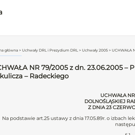
a
na główna
>
Uchwały DRL i Prezydium DRL
>
Uchwały 2005
>
UCHWAŁA NR 
HWAŁA NR 79/2005 z dn. 23.06.2005 – Pr
kulicza – Radeckiego
UCHWAŁA NR 
DOLNOŚLĄSKIEJ RA
Z DNIA 23 CZERW
Na podstawie art.25 ustawy z dnia 17.05.89r. o izbach lek
następu