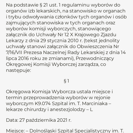
Na podstawie § 21 ust. 1 regulaminu wyborów do
organów izb lekarskich, na stanowisko w organach
i trybu odwoływania członków tych organów i osób
zajmujących stanowiska w tych organach oraz
wyborów komisji wyborczych, stanowiącego
załącznik do Uchwały Nr 12 X Krajowego Zjazdu
Lekarzy z dnia 29 stycznia 2010 r. (tekst jednolity
uchwały stanowi załącznik do Obwieszczenia Nr
7/16/VII Prezesa Naczelnej Rady Lekarskiej z dnia 14
lipca 2016 roku ze zmianami), Przewodniczący
Okręgowej Komisji Wyborczej zarządza, co
następuje:
§ 1
Okręgowa Komisja Wyborcza ustala miejsce i
termin przeprowadzenia wyborów w rejonie
wyborczym K9.074 Szpital im. T. Marciniaka –
lekarze chirurdzy i anestezjolodzy – L
Data: 27 października 2021 r.
Miejsce: – Dolnośląski Szpital Specjalistyczny im. T.