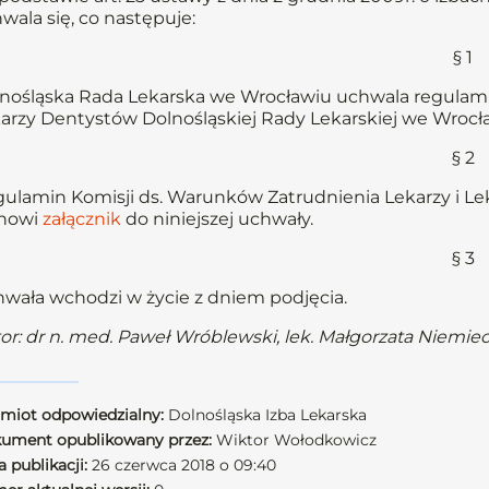
wala się, co następuje:
§ 1
nośląska Rada Lekarska we Wrocławiu uchwala regulamin
arzy Dentystów Dolnośląskiej Rady Lekarskiej we Wrocł
§ 2
ulamin Komisji ds. Warunków Zatrudnienia Lekarzy i Le
anowi
załącznik
do niniejszej uchwały.
§ 3
wała wchodzi w życie z dniem podjęcia.
or: dr n. med. Paweł Wróblewski, lek. Małgorzata Niemie
miot odpowiedzialny:
Dolnośląska Izba Lekarska
ument opublikowany przez:
Wiktor Wołodkowicz
 publikacji:
26 czerwca 2018 o 09:40