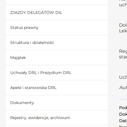
uch
ZJAZDY DELEGATÓW DIL
Dol
Status prawny
Lek
Struktura i działalność
Reg
st
Majątek
Uchwały DRL i Prezydium DRL
Uch
Aut
Apele i stanowiska DRL
Dokumenty
Pod
Dok
Rejestry, ewidencje, archiwum
Data