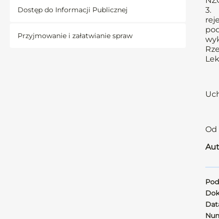
NZO
Dostęp do Informacji Publicznej
3. 
rej
pod
Przyjmowanie i załatwianie spraw
wyk
Rze
Lek
Uch
Od 
Aut
Pod
Dok
Data
Num