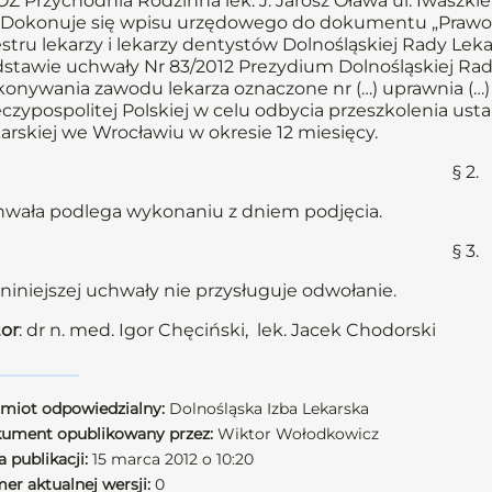
Z Przychodnia Rodzinna lek. J. Jarosz Oława ul. Iwaszki
Dokonuje się wpisu urzędowego do dokumentu „Prawo 
estru lekarzy i lekarzy dentystów Dolnośląskiej Rady Leka
stawie uchwały Nr 83/2012 Prezydium Dolnośląskiej Rady 
onywania zawodu lekarza oznaczone nr (…) uprawnia (…
czypospolitej Polskiej w celu odbycia przeszkolenia us
arskiej we Wrocławiu w okresie 12 miesięcy.
§ 2.
wała podlega wykonaniu z dniem podjęcia.
§ 3.
niniejszej uchwały nie przysługuje odwołanie.
or
: dr n. med. Igor Chęciński, lek. Jacek Chodorski
miot odpowiedzialny:
Dolnośląska Izba Lekarska
ument opublikowany przez:
Wiktor Wołodkowicz
 publikacji:
15 marca 2012 o 10:20
er aktualnej wersji:
0