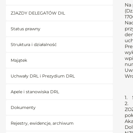
Na 
(Dz.
ZJAZDY DELEGATÓW DIL
1706
Nac
prz
Status prawny
den
uch
Struktura i działalność
Pre
wyk
wpi
Majątek
num
Uwz
Uchwały DRL i Prezydium DRL
Wro
Apele i stanowiska DRL
1. 
2. 
Dokumenty
ZOZ
poł
Aka
Rejestry, ewidencje, archiwum
Dol