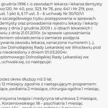
a 5 grudnia 1996 r. o zawodach lekarza i lekarza dentysty
poz.120, Nr 40, poz. 323, Nr 76, poz. 641 i Nr 219, poz.
 ust. 1 pkt 6, § 17 ust. 3 – 6 uchwały Nr 30/10/VI
awie szczegółowego trybu postępowania w sprawach
ntysty oraz prowadzenia rejestru lekarzy i lekarzy
tawy z dnia 2 grudnia 2009 r. o izbach lekarskich i
wiu z dnia 21.01.2010r. (w sprawie upoważnienia
żeniem oświadczenia o zamiarze podjęcia
ywania zawodu lekarza, oznaczone numerem (…),
stów Dolnośląskiej Rady Lekarskiej we Wrocławiu pod
 nieokreślony z dniem 01.03.2004r.
podyplomowego Dolnośląskiej Rady Lekarskiej we
 uchwala się, co następuje:
zez okres dłuższy niż 5 lat.
es 12 miesięcy zgodnie z następującym programem:
e, pediatria 2 miesiące, chirurgia ogólna 1 miesiąc,
tensywna terapia i medycyna ratunkowa 2 miesiące,
orzeniowskiego 18 – psychiatria 1 miesiąc