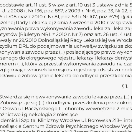
podstawie art. 11 ust. 5 w zw. z art. 10 ust.3 ustawy z dni
 U. z 2008 r. Nr 136, poz. 857, z 2009 r. Nr 6, poz. 33, Nr 22, 
 i 1708 oraz z 2010 r. Nr 81, poz. 531 i Nr 107, poz. 679) i § 4
zelnej Rady Lekarskiej z dnia 3 września 2010 r. w spr
yznawania prawa wykonywania zawodu lekarza i lekarza de
tystów (Biuletyn NRL z 2010 r. Nr 7) oraz art. 26 ust. 4 us
wały nr 29/2010 Dolnośląskiej Rady Lekarskiej we Wrocła
zydium DRL do podejmowania uchwał),w związku ze zło
onywania zawodu przez (…) posiadającego prawo wykon
sanego do okręgowego rejestru lekarzy i lekarzy denty
erem (…), który zaprzestał wykonywania zawodu na czas
ględniając wniosek komisji ds. rejestracji i ds. stażu 
cławiu o zobowiązanie lekarza do odbycia przeszkolenia,
§ 1.
Stwierdza się niewykonywanie zawodu lekarza przez (…) pr
Zobowiązuje się (…) do odbycia przeszkolenia przez okr
 Oława ul. Baczyńskiego 1 – choroby wewnętrzne 2 miesiąc
ożnictwo i ginekologia 2 miesiące
demicki Szpital Kliniczny Wrocław ul. Borowska 213– in
nośląskie Centrum Zdrowia Psychicznego Wrocław Wyb. K