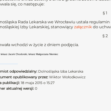
wala się, co następuje:
§ 1
nośląska Rada Lekarska we Wrocławiu ustala regulamin
nośląskiej Izby Lekarskiej, stanowiący
załącznik
do uchwa
§ 2
wała wchodzi w życie z dniem podjęcia.
: lekarz Jacek Chodorski, lekarz Małgorzata Niemiec
miot odpowiedzialny:
Dolnośląska Izba Lekarska
ument opublikowany przez:
Wiktor Wołodkowicz
 publikacji:
18 maja 2015 o 15:27
er aktualnej wersji:
0