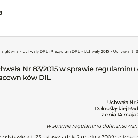
a
na główna
>
Uchwały DRL i Prezydium DRL
>
Uchwały 2015
>
Uchwała Nr 8
hwała Nr 83/2015 w sprawie regulaminu 
acowników DIL
Uchwała Nr 
Dolnośląskiej Rad
z dnia 14 maja 
w sprawie regulaminu dofinansowani
podstawie art. 25 ustawy z dnia 2 grudnia 2009r. o izbach