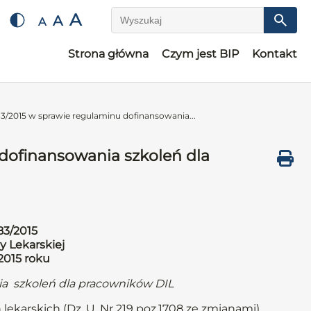
A
A
A
Wyszukaj
Strona główna
Czym jest BIP
Kontakt
3/2015 w sprawie regulaminu dofinansowania...
dofinansowania szkoleń dla
83/2015
y Lekarskiej
2015 roku
a szkoleń dla pracowników DIL
 lekarskich (Dz. U. Nr 219 poz.1708 ze zmianami),