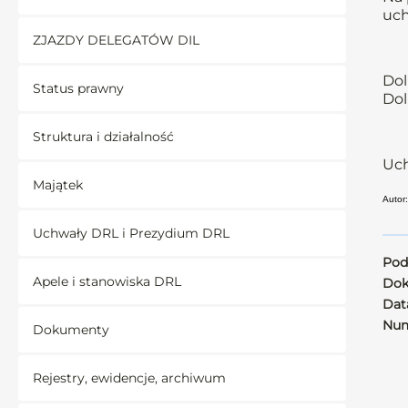
uch
ZJAZDY DELEGATÓW DIL
Dol
Status prawny
Dol
Struktura i działalność
Uch
Majątek
Autor
Uchwały DRL i Prezydium DRL
Pod
Apele i stanowiska DRL
Dok
Data
Num
Dokumenty
Rejestry, ewidencje, archiwum