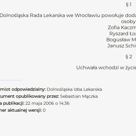
§ 1
Dolnośląska Rada Lekarska we Wrocławiu powołuje dod
osoby
Zofia Kacz
Ryszard Ł
Bogusław 
Janusz Sch
§ 2
Uchwała wchodzi w życie
miot odpowiedzialny:
Dolnośląska Izba Lekarska
ument opublikowany przez:
Sebastian Mączka
 publikacji:
22 maja 2006 o 14:36
er aktualnej wersji:
0