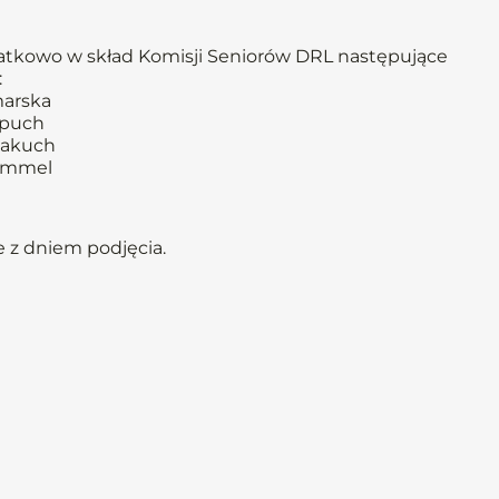
atkowo w skład Komisji Seniorów DRL następujące
:
marska
opuch
Makuch
immel
 z dniem podjęcia.