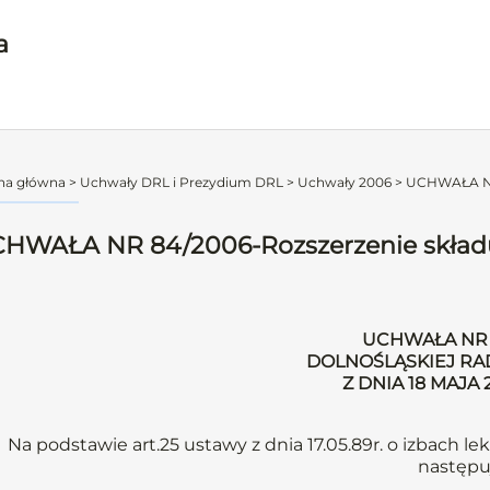
a
na główna
>
Uchwały DRL i Prezydium DRL
>
Uchwały 2006
>
UCHWAŁA NR 
HWAŁA NR 84/2006-Rozszerzenie składu
UCHWAŁA NR 
DOLNOŚLĄSKIEJ RA
Z DNIA 18 MAJA
Na podstawie art.25 ustawy z dnia 17.05.89r. o izbach lek
następu