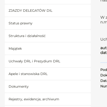
nas
ZJAZDY DELEGATÓW DIL
W z
n.m
Status prawny
Struktura i działalność
Uch
aut
Majątek
dat
Uchwały DRL i Prezydium DRL
Pod
Apele i stanowiska DRL
Dok
Data
Num
Dokumenty
Rejestry, ewidencje, archiwum