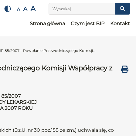
A
A
A
Wyszukaj
Strona główna
Czym jest BIP
Kontakt
85/2007 – Powołanie Przewodniczącego Komisji...
niczącego Komisji Współpracy z
85/2007
DY LEKARSKIEJ
CA 2007 ROKU
kich (Dz.U. nr 30 poz.158 ze zm.) uchwala się, co