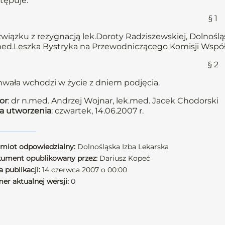
tępuje:
§ 1
wiązku z rezygnacją lek.Doroty Radziszewskiej, Dolnoś
ed.Leszka Bystryka na Przewodniczącego Komisji Współ
§ 2
wała wchodzi w życie z dniem podjęcia.
or
: dr n.med. Andrzej Wojnar, lek.med. Jacek Chodorski
a utworzenia
: czwartek, 14.06.2007 r.
miot odpowiedzialny:
Dolnośląska Izba Lekarska
ument opublikowany przez:
Dariusz Kopeć
 publikacji:
14 czerwca 2007 o 00:00
er aktualnej wersji:
0