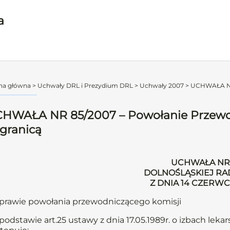
a
na główna
>
Uchwały DRL i Prezydium DRL
>
Uchwały 2007
>
UCHWAŁA NR 
HWAŁA NR 85/2007 – Powołanie Przewod
granicą
UCHWAŁA NR 
DOLNOŚLĄSKIEJ RA
Z DNIA 14 CZERW
prawie powołania przewodniczącego komisji
podstawie art.25 ustawy z dnia 17.05.1989r. o izbach lekars