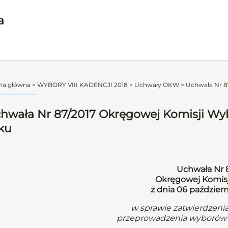
a
na główna
>
WYBORY VIII KADENCJI 2018
>
Uchwały OKW
>
Uchwała Nr 87
hwała Nr 87/2017 Okręgowej Komisji Wybo
ku
Uchwała Nr 
Okręgowej Komisj
z dnia 06 paździer
w sprawie zatwierdzenia
przeprowadzenia wyborów 