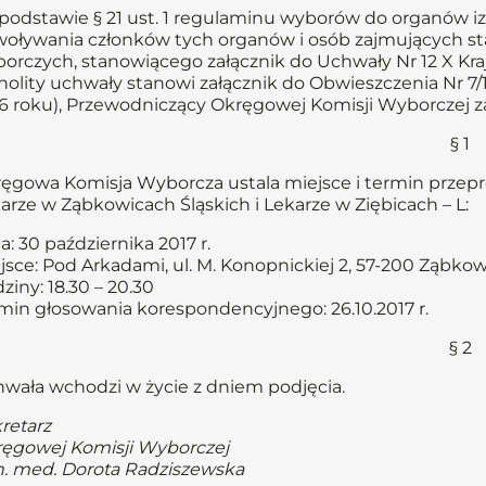
podstawie § 21 ust. 1 regulaminu wyborów do organów iz
oływania członków tych organów i osób zajmujących st
orczych, stanowiącego załącznik do Uchwały Nr 12 X Kraj
nolity uchwały stanowi załącznik do Obwieszczenia Nr 7/16
6 roku), Przewodniczący Okręgowej Komisji Wyborczej z
§ 1
ęgowa Komisja Wyborcza ustala miejsce i termin prze
arze w Ząbkowicach Śląskich i Lekarze w Ziębicach – L:
a: 30 października 2017 r.
jsce: Pod Arkadami, ul. M. Konopnickiej 2, 57-200 Ząbkow
ziny: 18.30 – 20.30
min głosowania korespondencyjnego: 26.10.2017 r.
§ 2
wała wchodzi w życie z dniem podjęcia.
retarz
ęgowej Komisji Wyborczej
n. med. Dorota Radziszewska