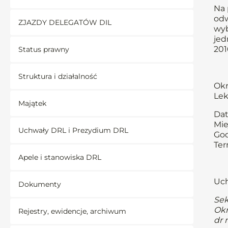
Na 
odw
ZJAZDY DELEGATÓW DIL
wyb
jed
201
Status prawny
Struktura i działalność
Okr
Lek
Majątek
Dat
Mie
Uchwały DRL i Prezydium DRL
God
Ter
Apele i stanowiska DRL
Uch
Dokumenty
Sek
Okr
Rejestry, ewidencje, archiwum
dr 