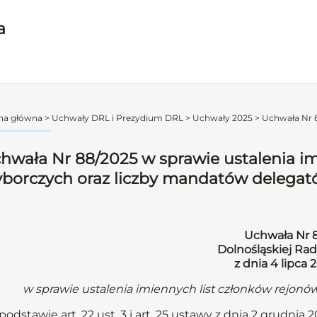
a
na główna
>
Uchwały DRL i Prezydium DRL
>
Uchwały 2025
>
Uchwała Nr 8
hwała Nr 88/2025 w sprawie ustalenia im
borczych oraz liczby mandatów delega
Uchwała Nr 
Dolnośląskiej Rad
z dnia 4 lipca 
w sprawie ustalenia imiennych list członków rejon
podstawie art. 22 ust. 3 i art. 25 ustawy z dnia 2 grudnia 2