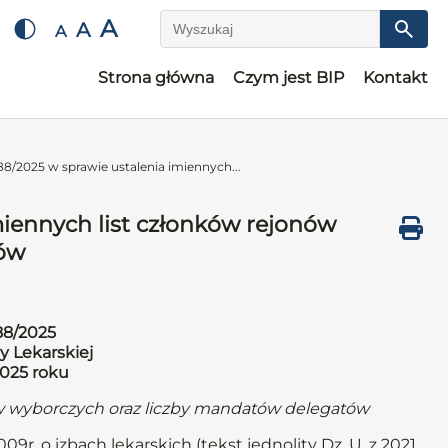
A
A
A
Wyszukaj
Strona główna
Czym jest BIP
Kontakt
8/2025 w sprawie ustalenia imiennych...
iennych list członków rejonów
tów
88/2025
y Lekarskiej
2025 roku
ów wyborczych oraz liczby mandatów delegatów
009r. o izbach lekarskich (tekst jednolity Dz. U. z 2021