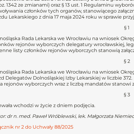
poz. 1342 ze zmianami) oraz § 13 ust. 1 Regulaminu wybor
oływania członków tych organów, stanowiącego załącz
zdu Lekarskiego z dnia 17 maja 2024 roku w sprawie prz
§ 1
nośląska Rada Lekarska we Wrocławiu na wniosek Okręgo
onków rejonów wyborczych delegatury wrocławskiej, legnic
enne listy członków rejonów wyborczych stanowią załącz
§ 2
nośląska Rada Lekarska we Wrocławiu na wniosek Okręg
zd Delegatów Dolnośląskiej Izby Lekarskiej w liczbie 372.
ta rejonów wyborczych wraz z liczbą mandatów stanowi z
§ 3
wała wchodzi w życie z dniem podjęcia.
or: dr n. med. Paweł Wróblewski, lek. Małgorzata Niemie
ącznik nr 2 do Uchwały 88/2025