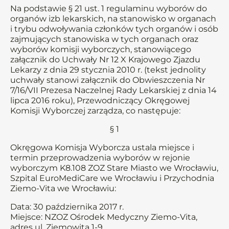
Na podstawie § 21 ust. 1 regulaminu wyborów do
organów izb lekarskich, na stanowisko w organach
i trybu odwoływania członków tych organów i osób
zajmujących stanowiska w tych organach oraz
wyborów komisji wyborczych, stanowiącego
załącznik do Uchwały Nr 12 X Krajowego Zjazdu
Lekarzy z dnia 29 stycznia 2010 r. (tekst jednolity
uchwały stanowi załącznik do Obwieszczenia Nr
7/16/VII Prezesa Naczelnej Rady Lekarskiej z dnia 14
lipca 2016 roku), Przewodniczący Okręgowej
Komisji Wyborczej zarządza, co następuje:
§ 1
Okręgowa Komisja Wyborcza ustala miejsce i
termin przeprowadzenia wyborów w rejonie
wyborczym K8.108 ZOZ Stare Miasto we Wrocławiu,
Szpital EuroMediCare we Wrocławiu i Przychodnia
Ziemo-Vita we Wrocławiu:
Data: 30 października 2017 r.
Miejsce: NZOZ Ośrodek Medyczny Ziemo-Vita,
adres ul. Ziemowita 1-9,