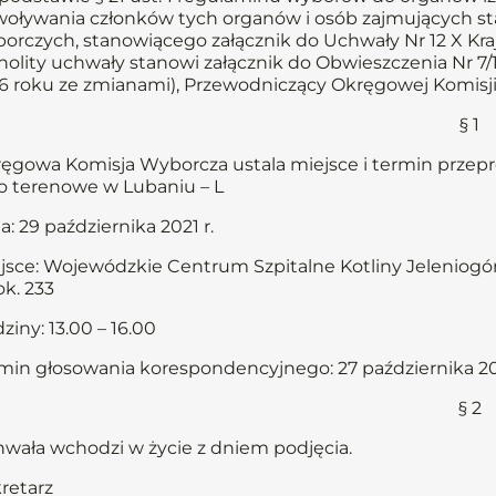
oływania członków tych organów i osób zajmujących st
orczych, stanowiącego załącznik do Uchwały Nr 12 X Kraj
nolity uchwały stanowi załącznik do Obwieszczenia Nr 7/16
6 roku ze zmianami), Przewodniczący Okręgowej Komisji
§ 1
ęgowa Komisja Wyborcza ustala miejsce i termin prze
o terenowe w Lubaniu – L
a: 29 października 2021 r.
jsce: Wojewódzkie Centrum Szpitalne Kotliny Jeleniogórski
ok. 233
ziny: 13.00 – 16.00
min głosowania korespondencyjnego: 27 października 20
§ 2
wała wchodzi w życie z dniem podjęcia.
retarz