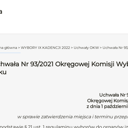
a
na główna
>
WYBORY IX KADENCJI 2022
>
Uchwały OKW
>
Uchwała Nr 93/
hwała Nr 93/2021 Okręgowej Komisji Wybo
ku
Uchwała Nr 
Okręgowej Komisj
z dnia 1 październ
w sprawie zatwierdzenia miejsca i terminu prz
podstawie § 21 ust. 1 regulaminu wyborów do organów iz