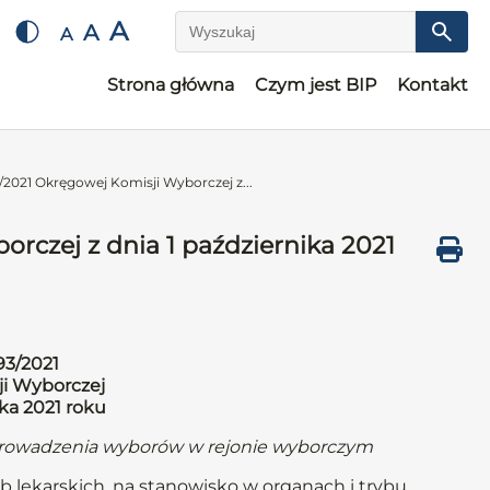
A
A
A
Wyszukaj
Strona główna
Czym jest BIP
Kontakt
2021 Okręgowej Komisji Wyborczej z...
rczej z dnia 1 października 2021
93/2021
i Wyborczej
ika 2021 roku
eprowadzenia wyborów w rejonie wyborczym
b lekarskich, na stanowisko w organach i trybu