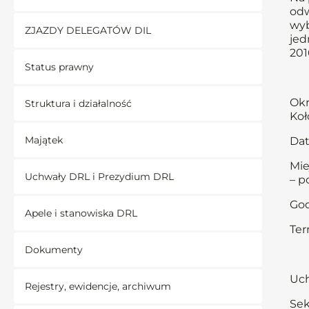
odw
wyb
ZJAZDY DELEGATÓW DIL
jed
201
Status prawny
Okr
Struktura i działalność
Koł
Majątek
Dat
Mie
Uchwały DRL i Prezydium DRL
– p
God
Apele i stanowiska DRL
Ter
Dokumenty
Uch
Rejestry, ewidencje, archiwum
Sek