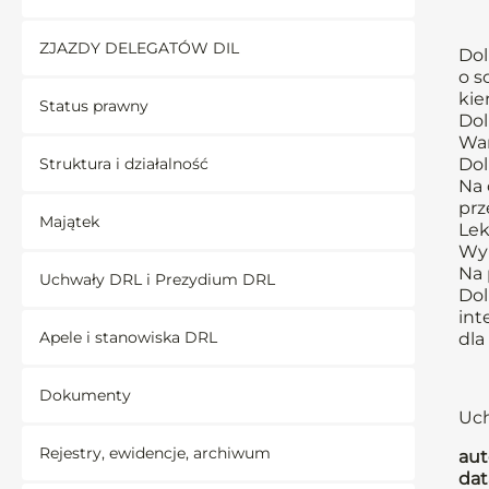
ZJAZDY DELEGATÓW DIL
Dol
o s
kie
Status prawny
Dol
War
Struktura i działalność
Dol
Na 
prz
Majątek
Lek
Wyp
Na 
Uchwały DRL i Prezydium DRL
Dol
int
Apele i stanowiska DRL
dla
Dokumenty
Uch
Rejestry, ewidencje, archiwum
aut
dat