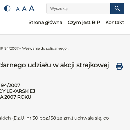
A
A
A
Wyszukaj
Strona główna
Czym jest BIP
Kontakt
94/2007 – Wezwanie do solidarnego...
rnego udziału w akcji strajkowej
94/2007
DY LEKARSKIEJ
CA 2007 ROKU
kich (Dz.U. nr 30 poz.158 ze zm.) uchwala się, co