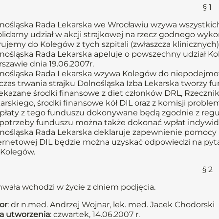
§ 1
nośląska Rada Lekarska we Wrocławiu wzywa wszystkich
olidarny udział w akcji strajkowej na rzecz godnego wyk
rujemy do Kolegów z tych szpitali (zwłaszcza klinicznych),
nośląska Rada Lekarska apeluje o powszechny udział K
szawie dnia 19.06.2007r.
nośląska Rada Lekarska wzywa Kolegów do niepodejmowan
czas trwania strajku Dolnośląska Izba Lekarska tworzy f
ekazane środki finansowe z diet członków DRL, Rzeczn
arskiego, środki finansowe kół DIL oraz z komisji probl
łaty z tego funduszu dokonywane będą zgodnie z regu
potrzeby funduszu można także dokonać wpłat indywid
nośląska Rada Lekarska deklaruje zapewnienie pomocy p
ernetowej DIL będzie można uzyskać odpowiedzi na pyta
 Kolegów.
§ 2
wała wchodzi w życie z dniem podjęcia.
or
: dr n.med. Andrzej Wojnar, lek. med. Jacek Chodorski
a utworzenia
: czwartek, 14.06.2007 r.