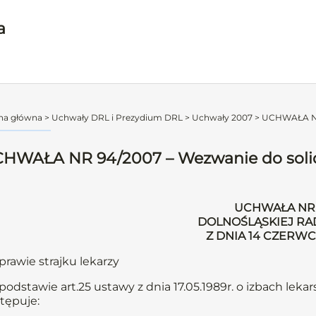
a
na główna
>
Uchwały DRL i Prezydium DRL
>
Uchwały 2007
>
UCHWAŁA NR 
HWAŁA NR 94/2007 – Wezwanie do solida
UCHWAŁA NR 
DOLNOŚLĄSKIEJ RA
Z DNIA 14 CZERW
prawie strajku lekarzy
podstawie art.25 ustawy z dnia 17.05.1989r. o izbach lekars
tępuje: