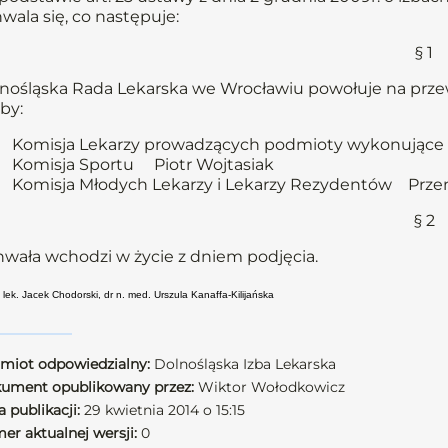
wala się, co następuje:
§ 1
nośląska Rada Lekarska we Wrocławiu powołuje na prz
by:
Komisja Lekarzy prowadzących podmioty wykonujące 
Komisja Sportu Piotr Wojtasiak
Komisja Młodych Lekarzy i Lekarzy Rezydentów Prze
§ 2
wała wchodzi w życie z dniem podjęcia.
 lek. Jacek Chodorski, dr n. med. Urszula Kanaffa-Kilijańska
miot odpowiedzialny:
Dolnośląska Izba Lekarska
ument opublikowany przez:
Wiktor Wołodkowicz
 publikacji:
29 kwietnia 2014 o 15:15
er aktualnej wersji:
0