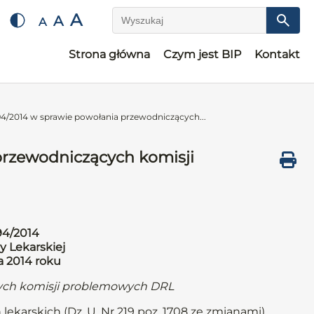
A
A
A
Wyszukaj
Strona główna
Czym jest BIP
Kontakt
4/2014 w sprawie powołania przewodniczących...
przewodniczących komisji
94/2014
y Lekarskiej
a 2014 roku
ych komisji problemowych DRL
 lekarskich (Dz. U. Nr 219 poz. 1708 ze zmianami)