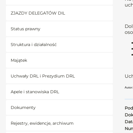
uch
ZJAZDY DELEGATÓW DIL
Dol
Status prawny
oso
Struktura i działalność
Majątek
Uchwały DRL i Prezydium DRL
Uch
Autor:
Apele i stanowiska DRL
Dokumenty
Pod
Dok
Data
Rejestry, ewidencje, archiwum
Num