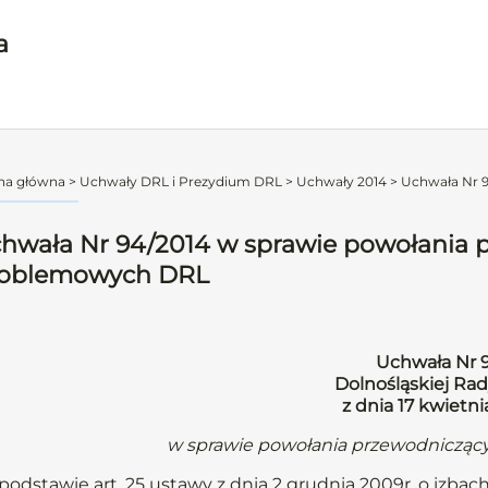
a
na główna
>
Uchwały DRL i Prezydium DRL
>
Uchwały 2014
>
Uchwała Nr 9
hwała Nr 94/2014 w sprawie powołania 
oblemowych DRL
Uchwała Nr 
Dolnośląskiej Rad
z dnia 17 kwietni
w sprawie powołania przewodnicząc
podstawie art. 25 ustawy z dnia 2 grudnia 2009r. o izbach