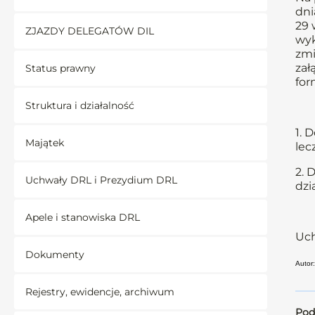
dni
29 
ZJAZDY DELEGATÓW DIL
wyk
zmi
zał
Status prawny
for
Struktura i działalność
1. 
Majątek
lec
2. 
Uchwały DRL i Prezydium DRL
dzi
Apele i stanowiska DRL
Uch
Dokumenty
Autor:
Rejestry, ewidencje, archiwum
Pod