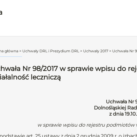
a
na główna
>
Uchwały DRL i Prezydium DRL
>
Uchwały 2017
>
Uchwała Nr 98
hwała Nr 98/2017 w sprawie wpisu do r
iałalność leczniczą
Uchwała Nr 
Dolnośląskiej Rad
z dnia 19.10
w sprawie wpisu do rejestru podmiotów 
podstawie art. 25 ustawy z dnia 2 grudnia 2009 r. o izbach 