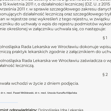
a 15 kwietnia 2011 r, o działalności leczniczej (DZ. U. z 201
września 2011 r. w sprawie szczegółowego zakresu dany
onujących działalność leczniczą oraz szczegółowego t
an w rejestrze oraz wykreśleń z tego rejestru, w związ
ączniku do uchwały o wpis do rejestru podmiotów wykonuj
mie określonej w załączniku uchwala się, co następuje:
§ 1
Dolnośląska Rada Lekarska we Wrocławiu dokonuje wpis
zniczą praktyk lekarskich zgodnie z załącznikiem do uchw
Dolnośląska Rada Lekarska we Wrocławiu zaświadcza o 
ałalność leczniczą.
§ 2
wała wchodzi w życie z dniem podjęcia.
 dr n. med. Paweł Wróblewski, dr n. med. Urszula Kanaffa-Kilijańska
miot odpowiedzialny:
Dolnośląska Izba Lekarska