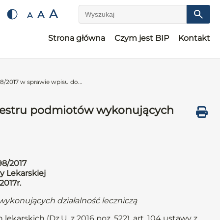
A
A
A
Wyszukaj
Strona główna
Czym jest BIP
Kontakt
/2017 w sprawie wpisu do...
ejestru podmiotów wykonujących
98/2017
y Lekarskiej
.2017r.
wykonujących działalność leczniczą
lekarskich (Dz.U. z 2016 poz. 522), art. 104 ustawy z