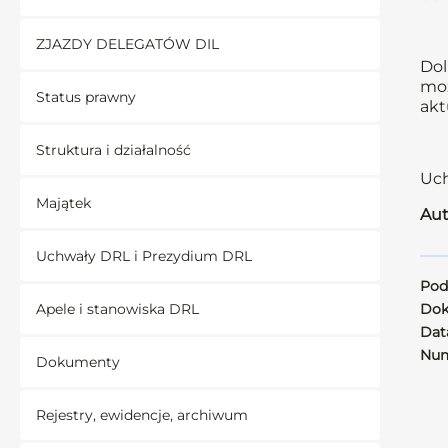
ZJAZDY DELEGATÓW DIL
Dol
moż
Status prawny
akt
Struktura i działalność
Uch
Majątek
Aut
Uchwały DRL i Prezydium DRL
Pod
Apele i stanowiska DRL
Dok
Data
Num
Dokumenty
Rejestry, ewidencje, archiwum