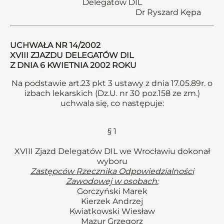
Delegatów DIL
Dr Ryszard Kępa
UCHWAŁA NR 14/2002
XVIII ZJAZDU DELEGATÓW DIL
Z DNIA 6 KWIETNIA 2002 ROKU
Na podstawie art.23 pkt 3 ustawy z dnia 17.05.89r. o
izbach lekarskich (Dz.U. nr 30 poz.158 ze zm.)
uchwala się, co następuje:
§ 1
XVIII Zjazd Delegatów DIL we Wrocławiu dokonał
wyboru
Zastępców Rzecznika Odpowiedzialności
Zawodowej w osobach:
Gorczyński Marek
Kierzek Andrzej
Kwiatkowski Wiesław
Mazur Grzegorz