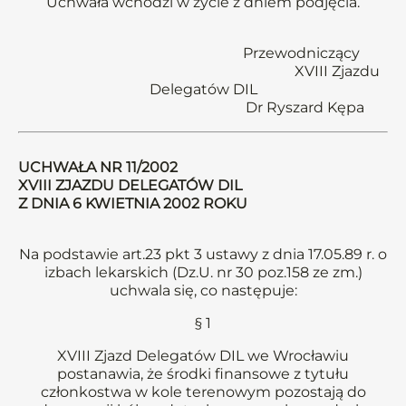
Uchwała wchodzi w życie z dniem podjęcia.
Przewodniczący
XVIII Zjazdu
Delegatów DIL
Dr Ryszard Kępa
UCHWAŁA NR 11/2002
XVIII ZJAZDU DELEGATÓW DIL
Z DNIA 6 KWIETNIA 2002 ROKU
Na podstawie art.23 pkt 3 ustawy z dnia 17.05.89 r. o
izbach lekarskich (Dz.U. nr 30 poz.158 ze zm.)
uchwala się, co następuje:
§ 1
XVIII Zjazd Delegatów DIL we Wrocławiu
postanawia, że środki finansowe z tytułu
członkostwa w kole terenowym pozostają do