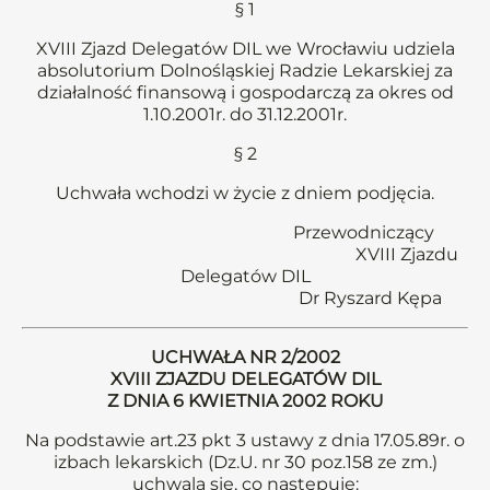
§ 1
XVIII Zjazd Delegatów DIL we Wrocławiu udziela
absolutorium Dolnośląskiej Radzie Lekarskiej za
działalność finansową i gospodarczą za okres od
1.10.2001r. do 31.12.2001r.
§ 2
Uchwała wchodzi w życie z dniem podjęcia.
Przewodniczący
XVIII Zjazdu
Delegatów DIL
Dr Ryszard Kępa
UCHWAŁA NR 2/2002
XVIII ZJAZDU DELEGATÓW DIL
Z DNIA 6 KWIETNIA 2002 ROKU
Na podstawie art.23 pkt 3 ustawy z dnia 17.05.89r. o
izbach lekarskich (Dz.U. nr 30 poz.158 ze zm.)
uchwala się, co następuje: