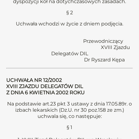
dyspozycji kół na dotychczasowych zasadach.
§ 2
Uchwała wchodzi w życie z dniem podjęcia.
Przewodniczący
XVIII Zjazdu
Delegatów DIL
Dr Ryszard Kępa
UCHWAŁA NR 12/2002
XVIII ZJAZDU DELEGATÓW DIL
Z DNIA 6 KWIETNIA 2002 ROKU
Na podstawie art.23 pkt 3 ustawy z dnia 17.05.89r. o
izbach lekarskich (Dz.U. nr 30 poz.158 ze zm.)
uchwala się, co następuje:
§ 1