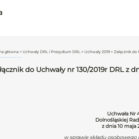
a
na główna
>
Uchwały DRL i Prezydium DRL
>
Uchwały 2019
>
Załącznik do 
łącznik do Uchwały nr 130/2019r DRL z dni
Uchwała Nr 
Dolnośląskiej Rad
z dnia 10 maja 
w sprawie składu osobowego