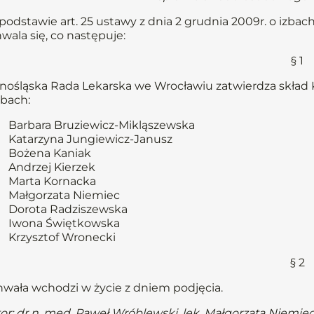
podstawie art. 25 ustawy z dnia 2 grudnia 2009r. o izbach l
wala się, co następuje:
§ 1
nośląska Rada Lekarska we Wrocławiu zatwierdza skład
bach:
Barbara Bruziewicz-Mikląszewska
Katarzyna Jungiewicz-Janusz
Bożena Kaniak
Andrzej Kierzek
Marta Kornacka
Małgorzata Niemiec
Dorota Radziszewska
Iwona Świętkowska
Krzysztof Wronecki
§ 2
wała wchodzi w życie z dniem podjęcia.
or: dr n. med. Paweł Wróblewski, lek. Małgorzata Niemie