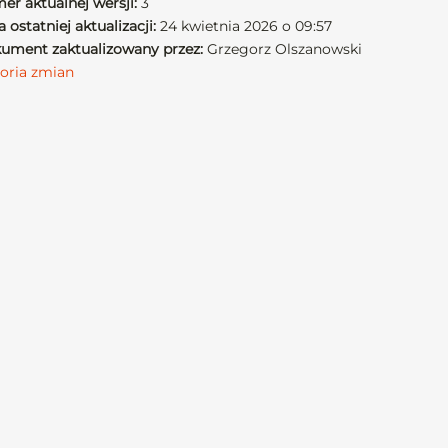
er aktualnej wersji:
3
 ostatniej aktualizacji:
24 kwietnia 2026 o 09:57
ument zaktualizowany przez:
Grzegorz Olszanowski
toria zmian