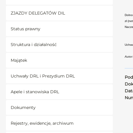
ZJAZDY DELEGATÓW DIL
Dolno
zł (n
Nacze
Status prawny
Struktura i działalność
Uchwa
Autor
Majątek
Uchwały DRL i Prezydium DRL
Pod
Dok
Data
Apele i stanowiska DRL
Num
Dokumenty
Rejestry, ewidencje, archiwum