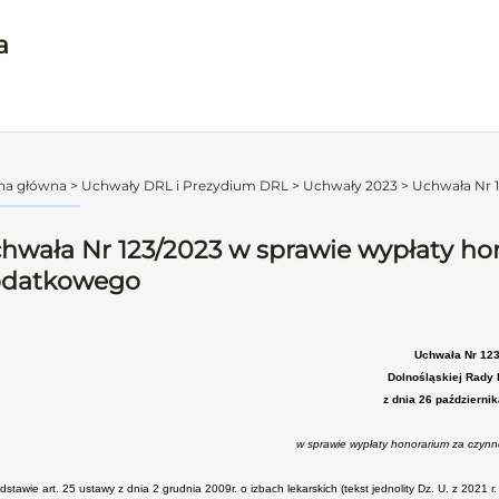
a
na główna
>
Uchwały DRL i Prezydium DRL
>
Uchwały 2023
>
Uchwała Nr 1
hwała Nr 123/2023 w sprawie wypłaty ho
datkowego
Uchwała Nr 12
Dolnośląskiej Rady 
z dnia 26 październi
w sprawie wypłaty honorarium za czyn
stawie art. 25 ustawy z dnia 2 grudnia 2009r. o izbach lekarskich (tekst jednolity Dz. U. z 2021 