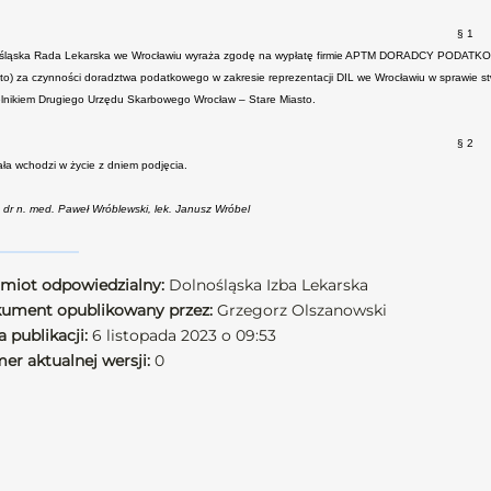
§ 1
śląska Rada Lekarska we Wrocławiu wyraża zgodę na wypłatę firmie APTM DORADCY PODATKOWI
etto) za czynności doradztwa podatkowego w zakresie reprezentacji DIL we Wrocławiu w sprawie st
lnikiem Drugiego Urzędu Skarbowego Wrocław – Stare Miasto.
§ 2
ła wchodzi w życie z dniem podjęcia.
: dr n. med. Paweł Wróblewski, lek. Janusz Wróbel
miot odpowiedzialny:
Dolnośląska Izba Lekarska
ument opublikowany przez:
Grzegorz Olszanowski
 publikacji:
6 listopada 2023 o 09:53
er aktualnej wersji:
0