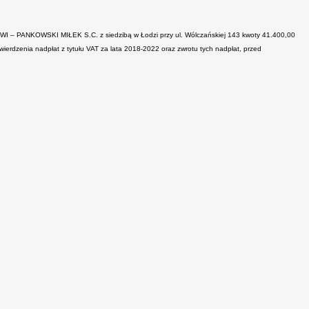
 – PANKOWSKI MIŁEK S.C. z siedzibą w Łodzi przy ul. Wólczańskiej 143 kwoty 41.400,00
wierdzenia nadpłat z tytułu VAT za lata 2018-2022 oraz zwrotu tych nadpłat, przed