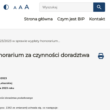
A
A
A
Wyszukaj
Strona główna
Czym jest BIP
Kontakt
23/2023 w sprawie wypłaty honorarium...
norarium za czynności doradztwa
3/2023
Lekarskiej
ka 2023 roku
ności doradztwa podatkowego
r. poz. 1342 ze zmianami) uchwala się, co następuje: