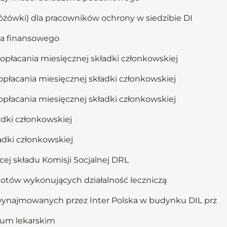
różówki) dla pracowników ochrony w siedzibie DI
ia finansowego
opłacania miesięcznej składki członkowskiej
opłacania miesięcznej składki członkowskiej
opłacania miesięcznej składki członkowskiej
adki członkowskiej
adki członkowskiej
ej składu Komisji Socjalnej DRL
iotów wykonujących działalność leczniczą
wynajmowanych przez Inter Polska w budynku DIL prz
lium lekarskim