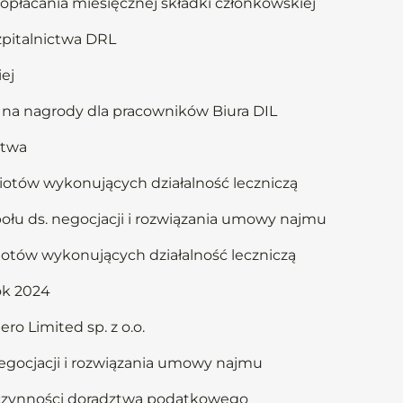
opłacania miesięcznej składki członkowskiej
zpitalnictwa DRL
ej
 na nagrody dla pracowników Biura DIL
ctwa
iotów wykonujących działalność leczniczą
ołu ds. negocjacji i rozwiązania umowy najmu
iotów wykonujących działalność leczniczą
ok 2024
o Limited sp. z o.o.
egocjacji i rozwiązania umowy najmu
 czynności doradztwa podatkowego