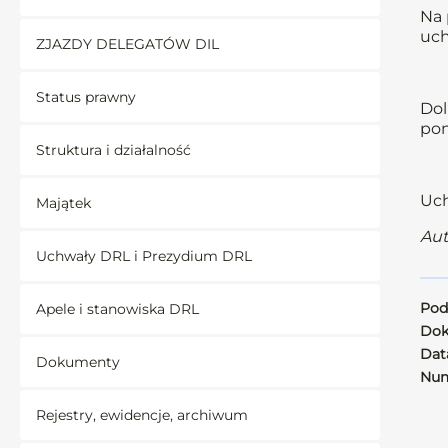
Na 
uch
ZJAZDY DELEGATÓW DIL
Status prawny
Dol
pom
Struktura i działalność
Uch
Majątek
Aut
Uchwały DRL i Prezydium DRL
Pod
Apele i stanowiska DRL
Dok
Data
Dokumenty
Num
Rejestry, ewidencje, archiwum