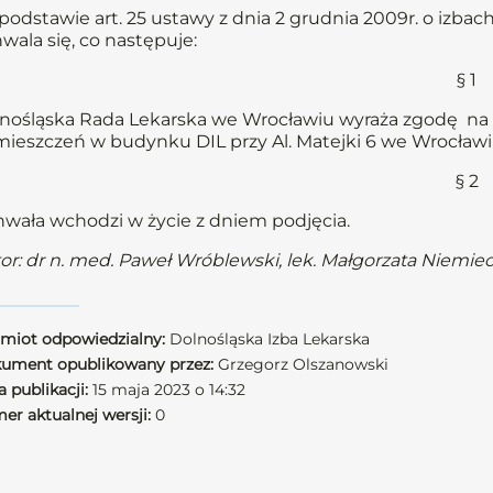
podstawie art. 25 ustawy z dnia 2 grudnia 2009r. o izbach l
wala się, co następuje:
§ 1
nośląska Rada Lekarska we Wrocławiu wyraża zgodę na p
ieszczeń w budynku DIL przy Al. Matejki 6 we Wrocławiu
§ 2
wała wchodzi w życie z dniem podjęcia.
or: dr n. med. Paweł Wróblewski, lek. Małgorzata Niemie
miot odpowiedzialny:
Dolnośląska Izba Lekarska
ument opublikowany przez:
Grzegorz Olszanowski
 publikacji:
15 maja 2023 o 14:32
er aktualnej wersji:
0