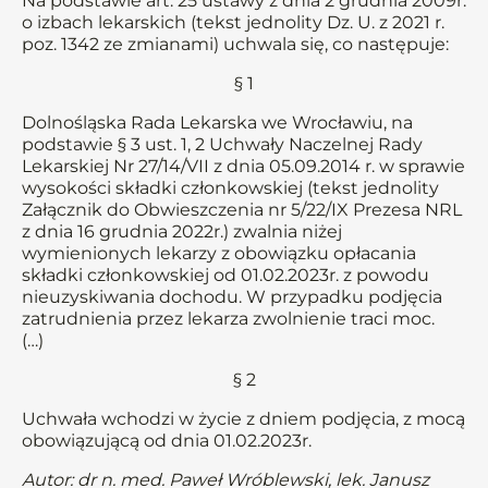
Na podstawie art. 25 ustawy z dnia 2 grudnia 2009r.
o izbach lekarskich (tekst jednolity Dz. U. z 2021 r.
poz. 1342 ze zmianami) uchwala się, co następuje:
§ 1
Dolnośląska Rada Lekarska we Wrocławiu, na
podstawie § 3 ust. 1, 2 Uchwały Naczelnej Rady
Lekarskiej Nr 27/14/VII z dnia 05.09.2014 r. w sprawie
wysokości składki członkowskiej (tekst jednolity
Załącznik do Obwieszczenia nr 5/22/IX Prezesa NRL
z dnia 16 grudnia 2022r.) zwalnia niżej
wymienionych lekarzy z obowiązku opłacania
składki członkowskiej od 01.02.2023r. z powodu
nieuzyskiwania dochodu. W przypadku podjęcia
zatrudnienia przez lekarza zwolnienie traci moc.
(…)
§ 2
Uchwała wchodzi w życie z dniem podjęcia, z mocą
obowiązującą od dnia 01.02.2023r.
Autor: dr n. med. Paweł Wróblewski, lek. Janusz