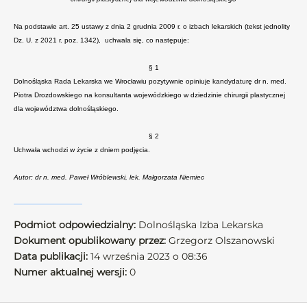
Na podstawie art. 25 ustawy z dnia 2 grudnia 2009 r. o izbach lekarskich (tekst jednolity
Dz. U. z 2021 r. poz. 1342), uchwala się, co następuje:
§ 1
Dolnośląska Rada Lekarska we Wrocławiu pozytywnie opiniuje kandydaturę dr n. med.
Piotra Drozdowskiego na konsultanta wojewódzkiego w dziedzinie chirurgii plastycznej
dla województwa dolnośląskiego.
§ 2
Uchwała wchodzi w życie z dniem podjęcia.
Autor: dr n. med. Paweł Wróblewski, lek. Małgorzata Niemiec
Podmiot odpowiedzialny:
Dolnośląska Izba Lekarska
Dokument opublikowany przez:
Grzegorz Olszanowski
Data publikacji:
14 września 2023 o 08:36
Numer aktualnej wersji:
0