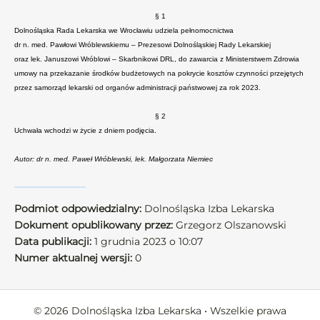
§ 1
Dolnośląska Rada Lekarska we Wrocławiu udziela pełnomocnictwa
dr n. med. Pawłowi Wróblewskiemu – Prezesowi Dolnośląskiej Rady Lekarskiej
oraz lek. Januszowi Wróblowi – Skarbnikowi DRL, do zawarcia z Ministerstwem Zdrowia
umowy na przekazanie środków budżetowych na pokrycie kosztów czynności przejętych
przez samorząd lekarski od organów administracji państwowej za rok 2023.
§ 2
Uchwała wchodzi w życie z dniem podjęcia.
Autor: dr n. med. Paweł Wróblewski, lek. Małgorzata Niemiec
Podmiot odpowiedzialny:
Dolnośląska Izba Lekarska
Dokument opublikowany przez:
Grzegorz Olszanowski
Data publikacji:
1 grudnia 2023 o 10:07
Numer aktualnej wersji:
0
© 2026 Dolnośląska Izba Lekarska • Wszelkie prawa