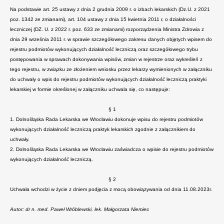
Na podstawie art. 25 ustawy z dnia 2 grudnia 2009 r. o izbach lekarskich (Dz.U. z 2021
poz. 1342 ze zmianami), art. 104 ustawy z dnia 15 kwietnia 2011 r, o działalności
leczniczej (DZ. U. z 2022 r. poz. 633 ze zmianami) rozporządzenia Ministra Zdrowia z
dnia 29 września 2011 r. w sprawie szczegółowego zakresu danych objętych wpisem do
rejestru podmiotów wykonujących działalność leczniczą oraz szczegółowego trybu
postępowania w sprawach dokonywania wpisów, zmian w rejestrze oraz wykreśleń z
tego rejestru, w związku ze złożeniem wniosku przez lekarzy wymienionych w załączniku
do uchwały o wpis do rejestru podmiotów wykonujących działalność leczniczą praktyki
lekarskiej w formie określonej w załączniku uchwala się, co następuje:
§ 1
1. Dolnośląska Rada Lekarska we Wrocławiu dokonuje wpisu do rejestru podmiotów
wykonujących działalność leczniczą praktyk lekarskich zgodnie z załącznikiem do
uchwały.
2. Dolnośląska Rada Lekarska we Wrocławiu zaświadcza o wpisie do rejestru podmiotów
wykonujących działalność leczniczą.
§ 2
Uchwała wchodzi w życie z dniem podjęcia z mocą obowiązywania od dnia 11.08.2023r.
Autor: dr n. med. Paweł Wróblewski, lek. Małgorzata Niemiec