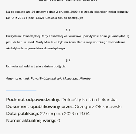
Na podstawie art. 26 ustawy z dnia 2 grudnia 2009 r. o izbach lekarskich (tekst jednolity
Dz. U. z 2021 r. poz. 1342), uchwala się, co następuje:
§ 1
Prezydium Dolnośląskiej Rady Lekarskiej we Wrocławiu pozytywnie opiniuje kandydaturę
prof. dr hab. n. med. Marty Misiuk – Hojło na konsultanta wojewódzkiego w dziedzinie
okulistyki dla województwa dolnośląskiego.
§ 2
Uchwała wchodzi w życie z dniem podjęcia.
Autor: dr n. med. Paweł Wróblewski, lek. Małgorzata Niemiec
Podmiot odpowiedzialny:
Dolnośląska Izba Lekarska
Dokument opublikowany przez:
Grzegorz Olszanowski
Data publikacji:
22 sierpnia 2023 o 13:04
Numer aktualnej wersji:
0