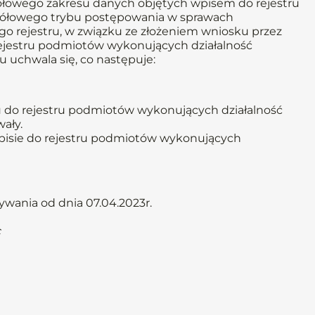
egółowego zakresu danych objętych wpisem do rejestru
egółowego trybu postępowania w sprawach
go rejestru, w związku ze złożeniem wniosku przez
rejestru podmiotów wykonujących działalność
ku uchwala się, co następuje:
u do rejestru podmiotów wykonujących działalność
ały.
wpisie do rejestru podmiotów wykonujących
wania od dnia 07.04.2023r.
c