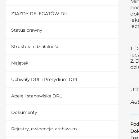
Min
pod
ZJAZDY DELEGATÓW DIL
dok
lek
lec
Status prawny
Struktura i działalność
1. 
lec
2. 
Majątek
dzi
Uchwały DRL i Prezydium DRL
Uch
Apele i stanowiska DRL
Aut
Dokumenty
Pod
Rejestry, ewidencje, archiwum
Dok
Data