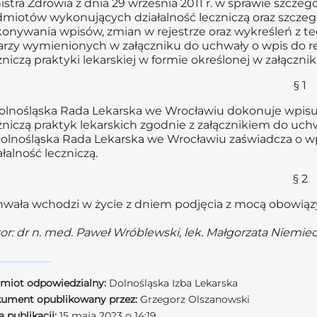
istra Zdrowia z dnia 29 września 2011 r. w sprawie szcz
miotów wykonujących działalność leczniczą oraz szcz
onywania wpisów, zmian w rejestrze oraz wykreśleń z te
arzy wymienionych w załączniku do uchwały o wpis do 
zniczą praktyki lekarskiej w formie określonej w załączni
§ 1
Dolnośląska Rada Lekarska we Wrocławiu dokonuje wpis
zniczą praktyk lekarskich zgodnie z załącznikiem do uchw
Dolnośląska Rada Lekarska we Wrocławiu zaświadcza o 
ałalność leczniczą.
§ 2
wała wchodzi w życie z dniem podjęcia z mocą obowiązy
or: dr n. med. Paweł Wróblewski, lek. Małgorzata Niemie
miot odpowiedzialny:
Dolnośląska Izba Lekarska
ument opublikowany przez:
Grzegorz Olszanowski
 publikacji:
15 maja 2023 o 14:19