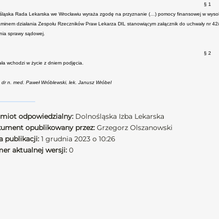
§ 1
śląska Rada Lekarska we Wrocławiu wyraża zgodę na przyznanie (…) pomocy finansowej w wysok
aminem działania Zespołu Rzeczników Praw Lekarza DIL stanowiącym załącznik do uchwały nr 42
nia sprawy sądowej.
§ 2
ła wchodzi w życie z dniem podjęcia.
: dr n. med. Paweł Wróblewski, lek. Janusz Wróbel
miot odpowiedzialny:
Dolnośląska Izba Lekarska
ument opublikowany przez:
Grzegorz Olszanowski
 publikacji:
1 grudnia 2023 o 10:26
er aktualnej wersji:
0