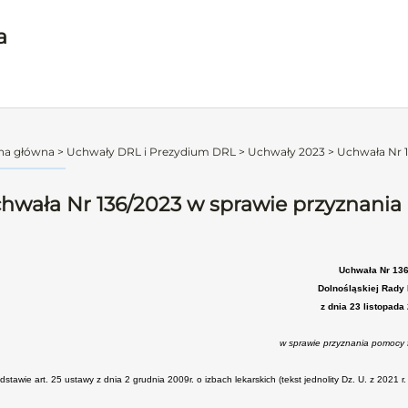
a
na główna
>
Uchwały DRL i Prezydium DRL
>
Uchwały 2023
>
Uchwała Nr 1
hwała Nr 136/2023 w sprawie przyznania
Uchwała Nr 13
Dolnośląskiej Rady 
z dnia 23 listopada
w sprawie przyznania pomocy 
stawie art. 25 ustawy z dnia 2 grudnia 2009r. o izbach lekarskich (tekst jednolity Dz. U. z 2021 