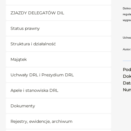
Dolno
ZJAZDY DELEGATÓW DIL
regul
wygra
Status prawny
Uchwa
Struktura i działalność
Autor
Majątek
Pod
Uchwały DRL i Prezydium DRL
Dok
Data
Num
Apele i stanowiska DRL
Dokumenty
Rejestry, ewidencje, archiwum