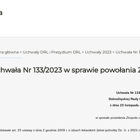
a
na główna
>
Uchwały DRL i Prezydium DRL
>
Uchwały 2023
>
Uchwała Nr 1
hwała Nr 133/2023 w sprawie powołania Z
Uchwała Nr 13
Dolnośląskiej Rady 
z dnia 23 listopada
w sprawie powołania Zespołu d
stawie art. 25 ustawy z dnia 2 grudnia 2009 r. o izbach lekarskich (tekst jednolity Dz. U. z 2021