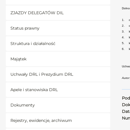
Dolno
ZJAZDY DELEGATÓW DIL
1.
2.
Status prawny
3.
4.
Struktura i działalność
5.
6.
Majątek
Uchwa
Uchwały DRL i Prezydium DRL
Autor
Apele i stanowiska DRL
Pod
Dok
Dokumenty
Data
Num
Rejestry, ewidencje, archiwum