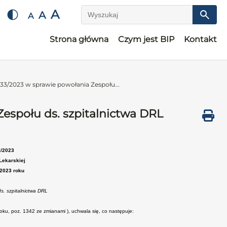
A
A
A
Wyszukaj
Strona główna
Czym jest BIP
Kontakt
33/2023 w sprawie powołania Zespołu...
espołu ds. szpitalnictwa DRL
3/2023
Lekarskiej
 2023 roku
s. szpitalnictwa DRL
 roku, poz. 1342 ze zmianami ), uchwala się, co następuje: