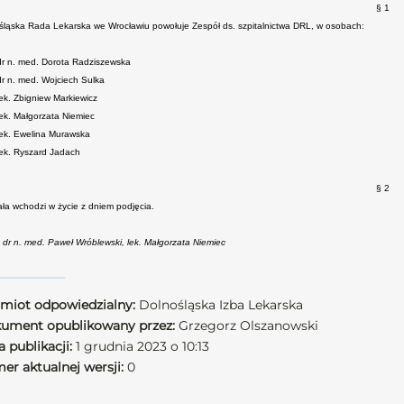
§ 1
śląska Rada Lekarska we Wrocławiu powołuje Zespół ds. szpitalnictwa DRL, w osobach:
dr n. med. Dorota Radziszewska
dr n. med. Wojciech Sulka
lek. Zbigniew Markiewicz
lek. Małgorzata Niemiec
lek. Ewelina Murawska
lek. Ryszard Jadach
§ 2
ła wchodzi w życie z dniem podjęcia.
: dr n. med. Paweł Wróblewski, lek. Małgorzata Niemiec
miot odpowiedzialny:
Dolnośląska Izba Lekarska
ument opublikowany przez:
Grzegorz Olszanowski
 publikacji:
1 grudnia 2023 o 10:13
er aktualnej wersji:
0