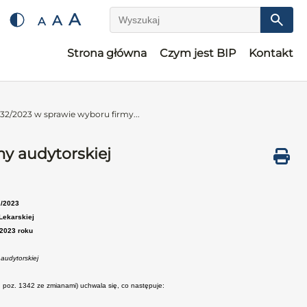
A
A
A
Wyszukaj
Strona główna
Czym jest BIP
Kontakt
32/2023 w sprawie wyboru firmy...
y audytorskiej
2/2023
Lekarskiej
 2023 roku
 audytorskiej
 r. poz. 1342 ze zmianami) uchwala się, co następuje: