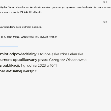
§ 1
śląska Rada Lekarska we Wrocławiu wyraża zgodę na przeprowadzenie badania bilansu sprawozda
. z o.o. za kwotę 24.447,00 zł brutto.
§ 2
ła wchodzi w życie z dniem podjęcia.
: dr n. med. Paweł Wróblewski, lek. Janusz Wróbel
miot odpowiedzialny:
Dolnośląska Izba Lekarska
ument opublikowany przez:
Grzegorz Olszanowski
 publikacji:
1 grudnia 2023 o 10:11
er aktualnej wersji:
0