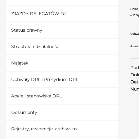
Dolno
ZJAZDY DELEGATÓW DIL
– 2 Sp
Status prawny
Uchwa
Struktura i działalność
Autor
Majątek
Pod
Dok
Uchwały DRL i Prezydium DRL
Data
Num
Apele i stanowiska DRL
Dokumenty
Rejestry, ewidencje, archiwum