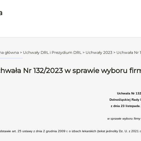
a
na główna
>
Uchwały DRL i Prezydium DRL
>
Uchwały 2023
>
Uchwała Nr 1
hwała Nr 132/2023 w sprawie wyboru firm
Uchwała Nr 13
Dolnośląskiej Rady 
z dnia 23 listopada
w sprawie wyboru firmy
stawie art. 25 ustawy z dnia 2 grudnia 2009 r. o izbach lekarskich (tekst jednolity Dz. U. z 2021