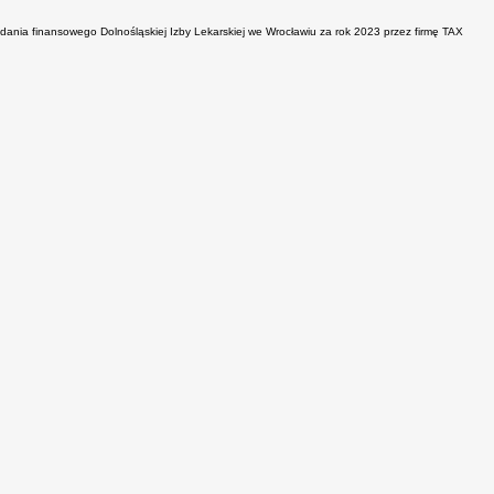
nia finansowego Dolnośląskiej Izby Lekarskiej we Wrocławiu za rok 2023 przez firmę TAX