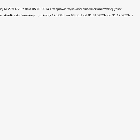
 Nr 27/14/VII z dnia 05.09.2014 r. w sprawie wysokości składki członkowskiej (tekst
ć składki członkowskiej (…) z kwoty 120,00zł. na 60,00zł. od 01.01.2023r. do 31.12.2023r. z