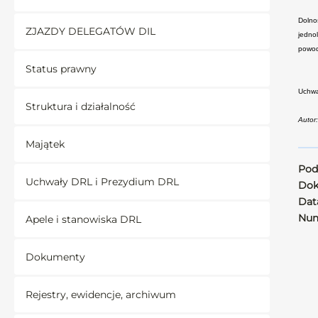
Dolno
ZJAZDY DELEGATÓW DIL
jedno
powod
Status prawny
Uchwa
Struktura i działalność
Autor
Majątek
Pod
Uchwały DRL i Prezydium DRL
Dok
Data
Num
Apele i stanowiska DRL
Dokumenty
Rejestry, ewidencje, archiwum