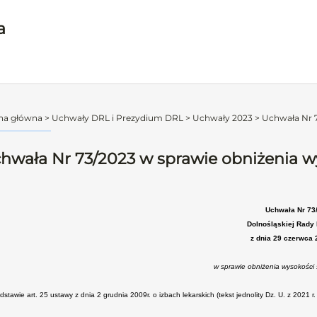
a
na główna
>
Uchwały DRL i Prezydium DRL
>
Uchwały 2023
>
Uchwała Nr 7
hwała Nr 73/2023 w sprawie obniżenia wy
Uchwała Nr 73
Dolnośląskiej Rady 
z dnia 29 czerwca 
w sprawie obniżenia wysokości 
stawie art. 25 ustawy z dnia 2 grudnia 2009r. o izbach lekarskich (tekst jednolity Dz. U. z 2021 r