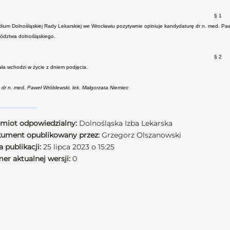
§ 1
dium Dolnośląskiej Rady Lekarskiej we Wrocławiu pozytywnie opiniuje kandydaturę dr n. med. Pawł
ództwa dolnośląskiego.
§ 2
ła wchodzi w życie z dniem podjęcia.
: dr n. med. Paweł Wróblewski, lek. Małgorzata Niemiec
miot odpowiedzialny:
Dolnośląska Izba Lekarska
ument opublikowany przez:
Grzegorz Olszanowski
 publikacji:
25 lipca 2023 o 15:25
er aktualnej wersji:
0