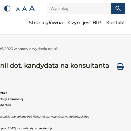
A
A
A
Wyszukaj
Strona główna
Czym jest BIP
Kontakt
5/2023 w sprawie wydania opinii...
nii dot. kandydata na konsultanta
/2023
Rady Lekarskiej
023 roku
dzinie transplantologii klinicznej dla województwa dolnośląskiego
r. poz. 1342), uchwala się, co następuje: