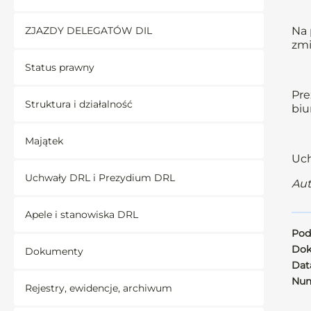
ZJAZDY DELEGATÓW DIL
Na 
zmi
Status prawny
Pre
Struktura i działalność
biu
Majątek
Uch
Uchwały DRL i Prezydium DRL
Aut
Apele i stanowiska DRL
Pod
Dok
Dokumenty
Data
Num
Rejestry, ewidencje, archiwum