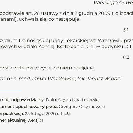
Wielkiego 45 we
podstawie art. 26 ustawy z dnia 2 grudnia 2009 r. o izbach 
anami), uchwala się, co następuje:
§ 1
zydium Dolnośląskiej Rady Lekarskiej we Wrocławiu prz
rowych w dziale Komisji Kształcenia DRL w budynku DIL 
§ 2
wała wchodzi w życie z dniem podjęcia.
or: dr n. med. Paweł Wróblewski, lek. Janusz Wróbel
miot odpowiedzialny:
Dolnośląska Izba Lekarska
ument opublikowany przez:
Grzegorz Olszanowski
 publikacji:
25 lutego 2026 o 14:33
er aktualnej wersji:
1