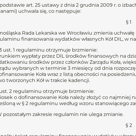
podstawie art. 25 ustawy z dnia 2 grudnia 2009 r. o izbach 
anami) uchwala się, co następuje:
§ 1
nośląska Rada Lekarska we Wrocławiu zmienia uchwałę nr
ulaminu finansowania wydatków własnych Kół DIL, w na
§ 3 ust. 1 regulaminu otrzymuje brzmienie:
unkiem wypłaty przez DIL środków finansowych na działa
atkowaniu środków przez członków Zarządu Koła, większ
ządu wybranych w terminie 3 miesięcy od dnia rozpoczęc
ofinansowanie Koła wraz z listą obecności na posiedzeni
o tworzonych Kół w trakcie kadencji.
 ust. 2 regulaminu otrzymuje brzmienie:
osek o dofinansowanie Koła należy złożyć co najmniej n
eśloną w § 2 regulaminu według wzoru stanowiącego za
W pozostałym zakresie regulamin nie ulega zmianie.
§ 2