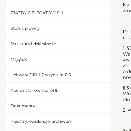
Na 
zmi
ZJAZDY DELEGATÓW DIL
Status prawny
Dol
reg
Struktura i działalność
1. 
War
Majątek
wyd
Zar
o d
Uchwały DRL i Prezydium DRL
now
§ 3
Apele i stanowiska DRL
Wni
okr
Dokumenty
2. 
Rejestry, ewidencje, archiwum