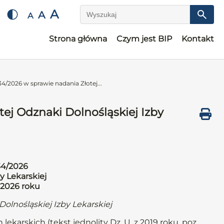
A
A
A
Wyszukaj
Strona główna
Czym jest BIP
Kontakt
4/2026 w sprawie nadania Złotej...
ej Odznaki Dolnośląskiej Izby
34/2026
y Lekarskiej
 2026 roku
olnośląskiej Izby Lekarskiej
lekarskich (tekst jednolity Dz. U. z 2019 roku, poz.