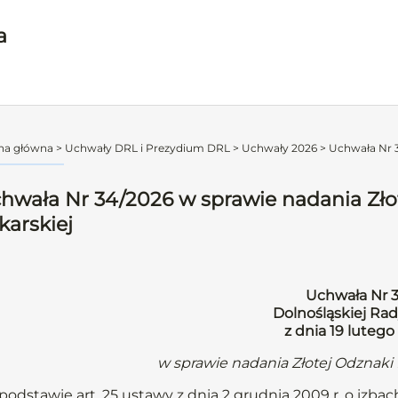
a
na główna
>
Uchwały DRL i Prezydium DRL
>
Uchwały 2026
>
Uchwała Nr 3
hwała Nr 34/2026 w sprawie nadania Złot
karskiej
Uchwała Nr 
Dolnośląskiej Rad
z dnia 19 lutego
w sprawie nadania Złotej Odznaki D
podstawie art. 25 ustawy z dnia 2 grudnia 2009 r. o izbach 