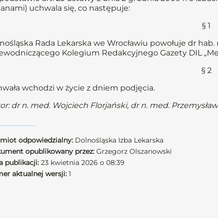
anami) uchwala się, co następuje:
§ 1
nośląska Rada Lekarska we Wrocławiu powołuje dr hab. n
ewodniczącego Kolegium Redakcyjnego Gazety DIL „M
§ 2
wała wchodzi w życie z dniem podjęcia.
or: dr n. med. Wojciech Florjański, dr n. med. Przemysła
miot odpowiedzialny:
Dolnośląska Izba Lekarska
ument opublikowany przez:
Grzegorz Olszanowski
 publikacji:
23 kwietnia 2026 o 08:39
er aktualnej wersji:
1