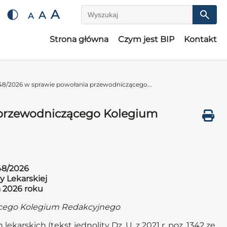
A
A
A
Wyszukaj
Strona główna
Czym jest BIP
Kontakt
48/2026 w sprawie powołania przewodniczącego...
 przewodniczącego Kolegium
48/2026
y Lekarskiej
a 2026 roku
ącego Kolegium Redakcyjnego
lekarskich (tekst jednolity Dz. U. z 2021 r. poz. 1342 ze