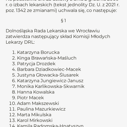
r. o izbach lekarskich (tekst jednolity Dz. U. z 2021 r.
poz. 1342 ze zmianami) uchwala się, co następuje:
§ 1
Dolnośląska Rada Lekarska we Wrocławiu
zatwierdza następujący skład Komisji Młodych
Lekarzy DRL:
Katarzyna Borucka
Kinga Brawańska-Maśluch
Patrycja Drozdek
Barbara Dziadkowiec-Macek
Justyna Głowacka-Ślusarek
Katarzyna Jungiewicz-Janusz
Monika Karlikowska-Skwarnik
Hanna Kowalska
Piotr Macek
Adam Makszewski
Paulina Mazurkiewicz
Marta Mikulska
Karol Mirkowski
Kamila Radomska-Hnatyszyn