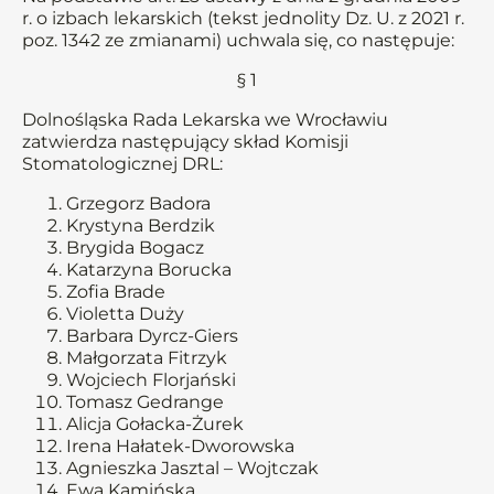
r. o izbach lekarskich (tekst jednolity Dz. U. z 2021 r.
poz. 1342 ze zmianami) uchwala się, co następuje:
§ 1
Dolnośląska Rada Lekarska we Wrocławiu
zatwierdza następujący skład Komisji
Stomatologicznej DRL:
Grzegorz Badora
Krystyna Berdzik
Brygida Bogacz
Katarzyna Borucka
Zofia Brade
Violetta Duży
Barbara Dyrcz-Giers
Małgorzata Fitrzyk
Wojciech Florjański
Tomasz Gedrange
Alicja Gołacka-Żurek
Irena Hałatek-Dworowska
Agnieszka Jasztal – Wojtczak
Ewa Kamińska