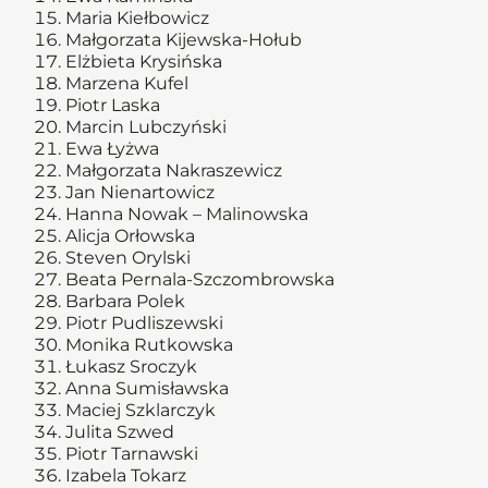
Maria Kiełbowicz
Małgorzata Kijewska-Hołub
Elżbieta Krysińska
Marzena Kufel
Piotr Laska
Marcin Lubczyński
Ewa Łyżwa
Małgorzata Nakraszewicz
Jan Nienartowicz
Hanna Nowak – Malinowska
Alicja Orłowska
Steven Orylski
Beata Pernala-Szczombrowska
Barbara Polek
Piotr Pudliszewski
Monika Rutkowska
Łukasz Sroczyk
Anna Sumisławska
Maciej Szklarczyk
Julita Szwed
Piotr Tarnawski
Izabela Tokarz