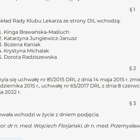
§ 1
kład Rady Klubu Lekarza ze strony DIL wchodzą:
Kinga Brawańska-Maśluch
Katarzyna Jungiewicz-Janusz
Bożena Kaniak
Krystyna Michalak
Dorota Radziszewska
§ 2
yla się uchwałę nr 81/2015 DRL z dnia 14 maja 2015 r. zm
dziernika 2015 r., uchwałę nr 65/2017 DRL z dnia 8 czerw
a 2022 r.
§ 3
wała wchodzi w życie z dniem podjęcia.
or: dr n. med. Wojciech Florjański, dr n. med. Przemysła