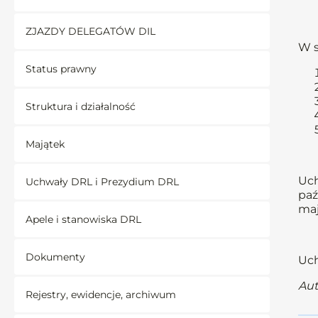
ZJAZDY DELEGATÓW DIL
W s
Status prawny
Struktura i działalność
Majątek
Uch
Uchwały DRL i Prezydium DRL
paź
maj
Apele i stanowiska DRL
Dokumenty
Uch
Aut
Rejestry, ewidencje, archiwum